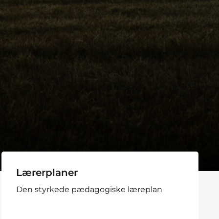
Lærerplaner
Den styrkede pædagogiske læreplan