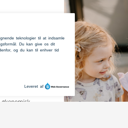
høj:
- beliggende i
er en vuggestue
rnene er
 Fladhøj via
m økonomisk
unes
 søskenderabat