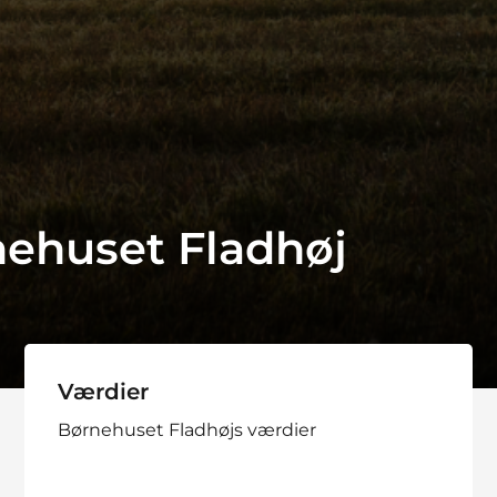
ehuset Fladhøj
Værdier
Børnehuset Fladhøjs værdier