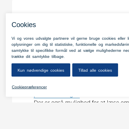
Børnehuset Flad
Daginstitution i Aabenraa Kommune 
Rødekro. Børnehuset Fladhøj tilbyd
og tre børnehaveafdelinger, hvor bø
aldersopdelt.
Du skriver dit barn op til Børnehuset
pladsanvisningen
Der er også mulighed for at læse o
fripladstilskud på Aabenraa komm
hjemmeside
Økonomisk friplads og